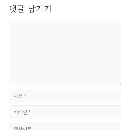
댓글 남기기
댓
글
이
름
이
메
일
웹