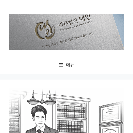
컨
텐
츠
로
건
너
뛰
기
메뉴