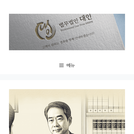
컨
텐
츠
로
건
너
뛰
기
메뉴