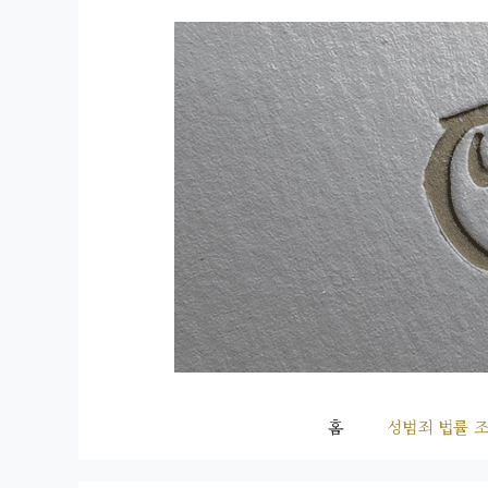
컨
텐
츠
로
건
너
뛰
기
홈
성범죄 법률 