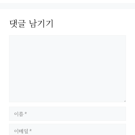
댓글 남기기
댓
글
이
름
이
메