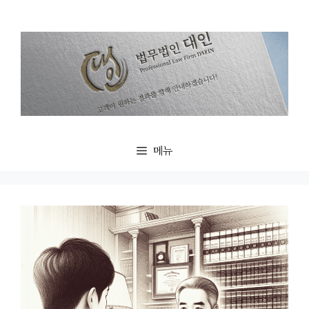
컨
텐
츠
로
건
너
뛰
기
메뉴