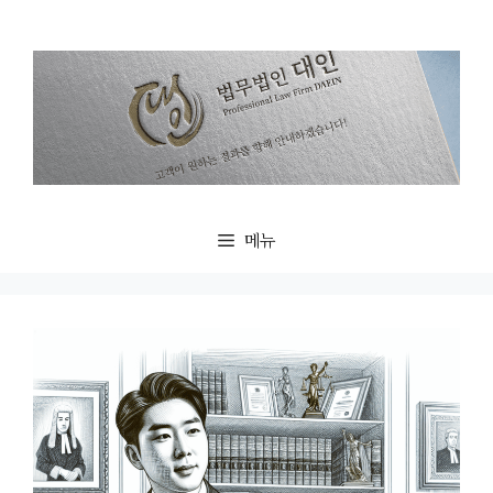
컨
텐
츠
로
건
너
뛰
기
메뉴