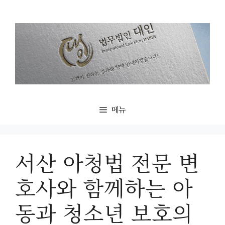
컨
텐
츠
로
건
너
뛰
기
메뉴
서산 아청법 전문 변
호사와 함께하는 아
동과 청소년 보호의