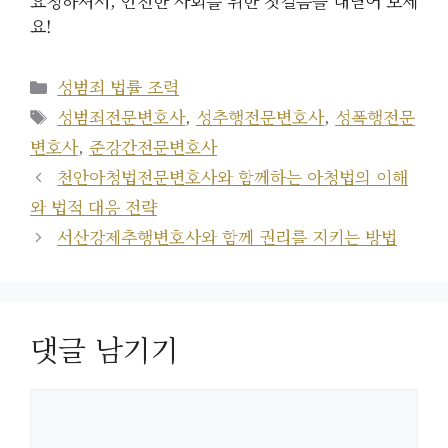
요청하셔서, 안전한 사회를 위한 첫걸음을 내딛어 보세
요!
카
성범죄 법률 조력
테
태
성범죄전문변호사
,
성추행전문변호사
,
성폭행전문
고
그
변호사
,
준강간전문변호사
리
천안아청법전문변호사와 함께하는 아청법의 이해
와 법적 대응 전략
서산강제추행변호사와 함께 권리를 지키는 방법
댓글 남기기
댓
글