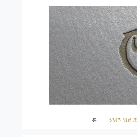
컨
텐
츠
로
건
너
뛰
기
홈
성범죄 법률 