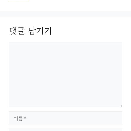
댓글 남기기
댓
글
이
름