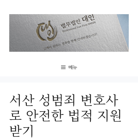
컨
텐
츠
로
건
너
뛰
기
메뉴
서산 성범죄 변호사
로 안전한 법적 지원
받기