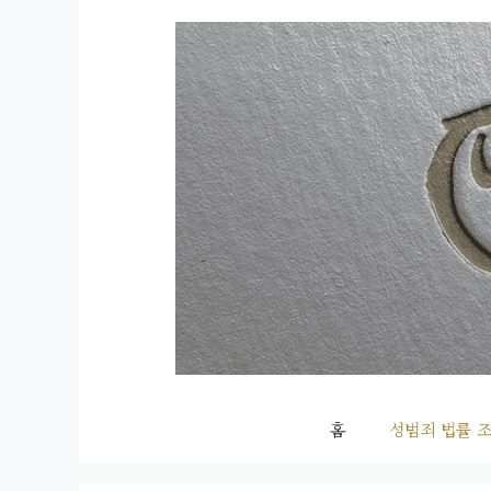
컨
텐
츠
로
건
너
뛰
기
홈
성범죄 법률 