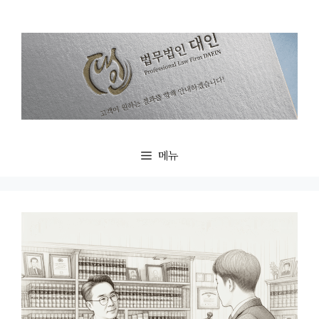
컨
텐
츠
로
건
너
뛰
기
메뉴