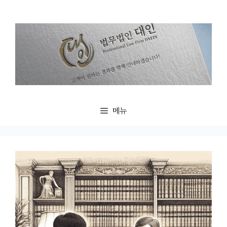
컨
텐
츠
로
건
너
뛰
기
메뉴