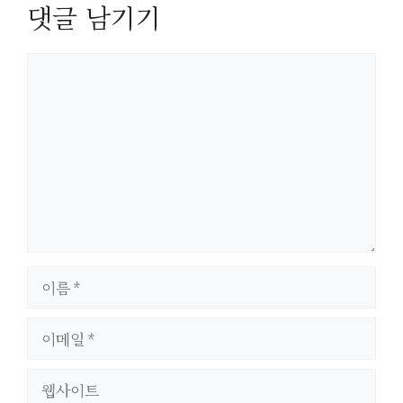
댓글 남기기
댓
글
이
름
이
메
일
웹
사