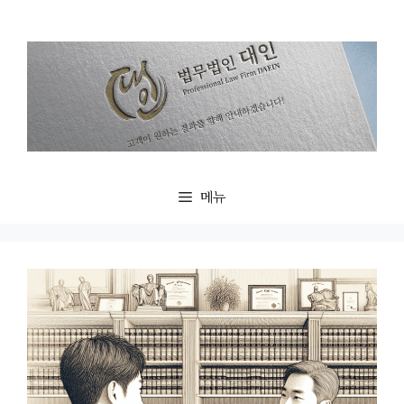
컨
텐
츠
로
건
너
뛰
기
메뉴