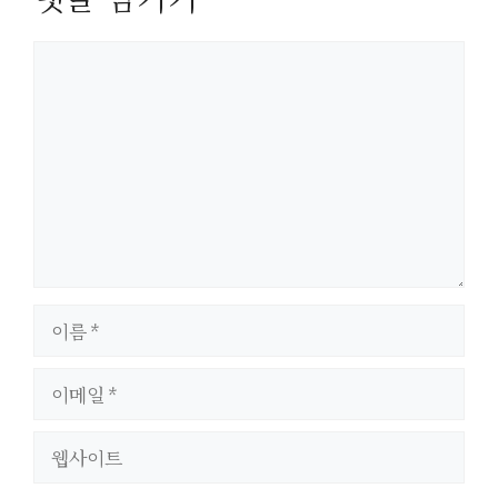
댓
글
이
름
이
메
일
웹
사