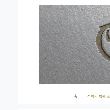
컨
텐
츠
로
건
너
뛰
기
홈
성범죄 법률 