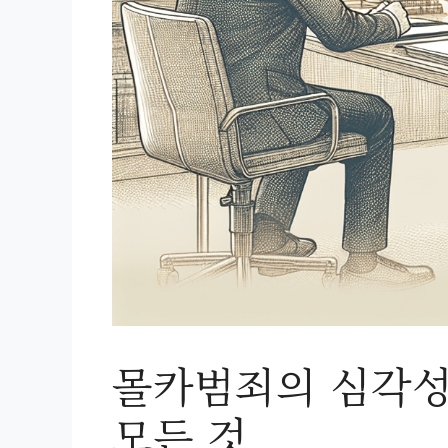
몰카범죄의 심각성
모든 것