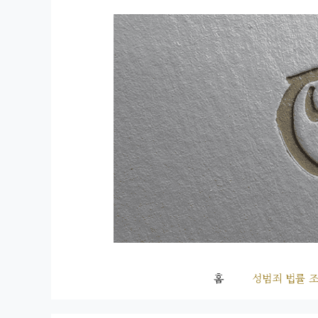
컨
텐
츠
로
건
너
뛰
기
홈
성범죄 법률 