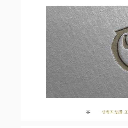
컨
텐
츠
로
건
너
뛰
기
홈
성범죄 법률 