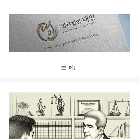
컨
텐
츠
로
건
너
뛰
기
메뉴