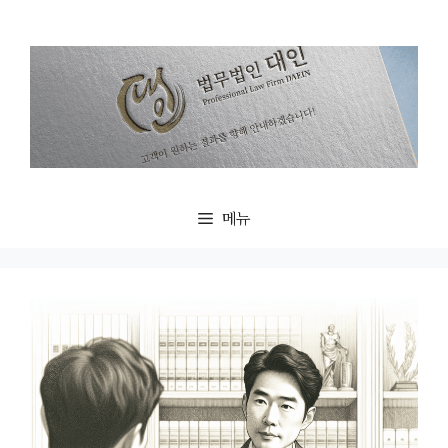
컨
텐
츠
로
건
너
뛰
기
메뉴