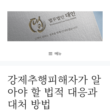
컨
텐
츠
로
건
너
뛰
기
메뉴
강제추행피해자가 알
아야 할 법적 대응과
대처 방법