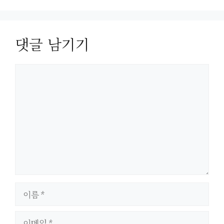
댓글 남기기
댓
글
이
름
이