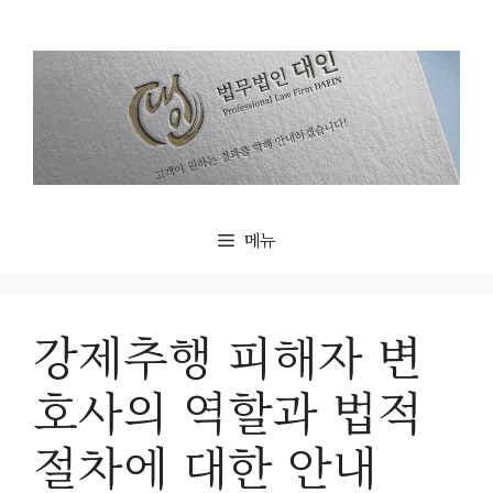
컨
텐
츠
로
건
너
뛰
기
메뉴
강제추행 피해자 변
호사의 역할과 법적
절차에 대한 안내