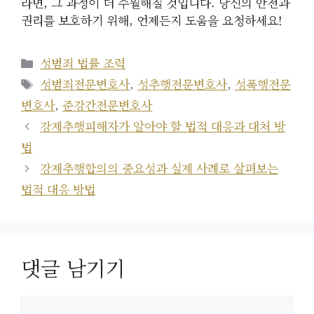
라면, 그 과정이 더 수월해질 것입니다. 당신의 안전과
권리를 보호하기 위해, 언제든지 도움을 요청하세요!
카
성범죄 법률 조력
테
태
성범죄전문변호사
,
성추행전문변호사
,
성폭행전문
고
그
변호사
,
준강간전문변호사
리
강제추행피해자가 알아야 할 법적 대응과 대처 방
법
강제추행합의의 중요성과 실제 사례로 살펴보는
법적 대응 방법
댓글 남기기
댓