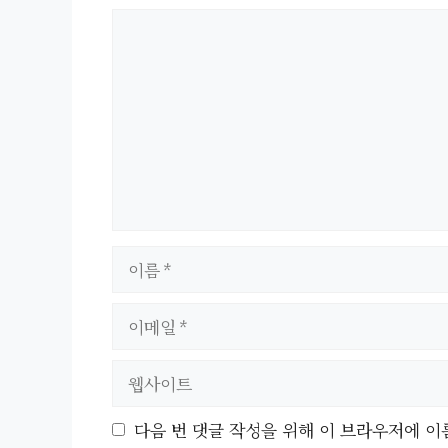
댓
글
이
름
이
메
일
웹
사
이
다음 번 댓글 작성을 위해 이 브라우저에 이
트