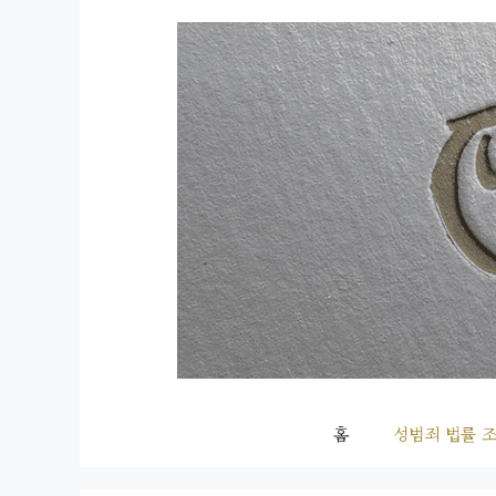
컨
텐
츠
로
건
너
뛰
기
홈
성범죄 법률 