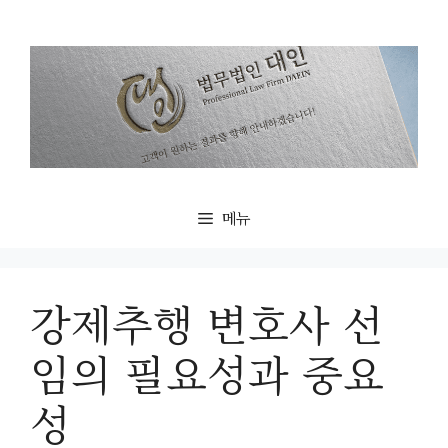
컨
텐
츠
로
건
너
뛰
기
메뉴
강제추행 변호사 선
임의 필요성과 중요
성