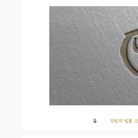
컨
텐
츠
로
건
너
뛰
기
홈
성범죄 법률 