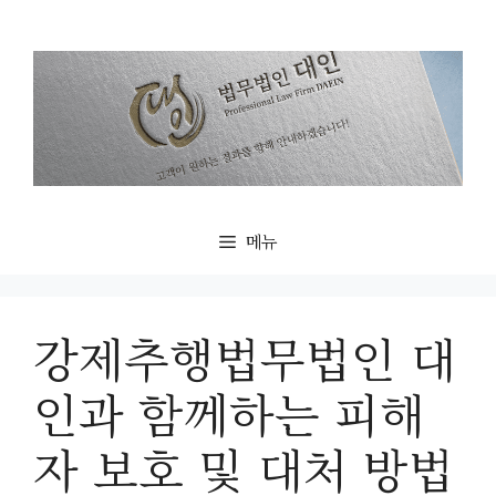
컨
텐
츠
로
건
너
뛰
기
메뉴
강제추행법무법인 대
인과 함께하는 피해
자 보호 및 대처 방법