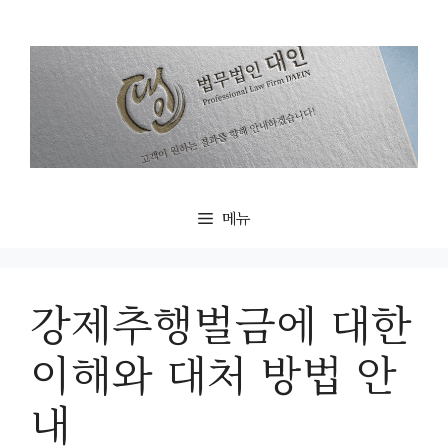
컨
텐
츠
로
건
너
뛰
기
메뉴
강제추행벌금에 대한
이해와 대처 방법 안
내