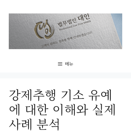
컨
텐
츠
로
건
너
뛰
기
메뉴
강제추행 기소 유예
에 대한 이해와 실제
사례 분석