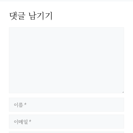
댓글 남기기
댓
글
이
름
이
메
일