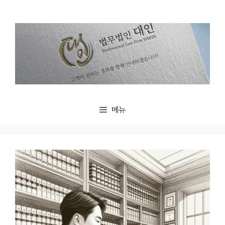
컨
텐
츠
로
건
너
뛰
기
메뉴