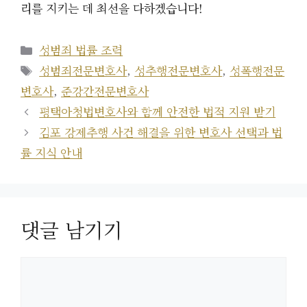
리를 지키는 데 최선을 다하겠습니다!
카
성범죄 법률 조력
테
태
성범죄전문변호사
,
성추행전문변호사
,
성폭행전문
고
그
변호사
,
준강간전문변호사
리
평택아청법변호사와 함께 안전한 법적 지원 받기
김포 강제추행 사건 해결을 위한 변호사 선택과 법
률 지식 안내
댓글 남기기
댓
글