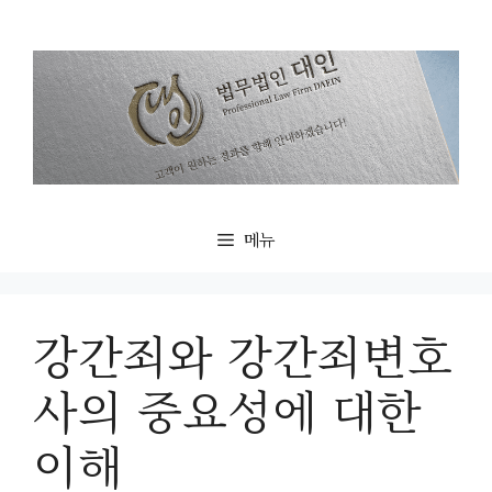
컨
텐
츠
로
건
너
뛰
기
메뉴
강간죄와 강간죄변호
사의 중요성에 대한
이해