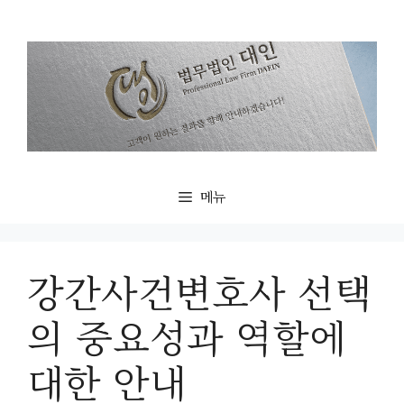
컨
텐
츠
로
건
너
뛰
기
메뉴
강간사건변호사 선택
의 중요성과 역할에
대한 안내