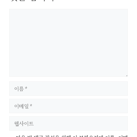
댓
글
이
름
이
메
일
웹
사
이