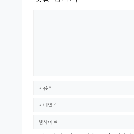
댓
글
이
름
이
메
일
웹
사
이