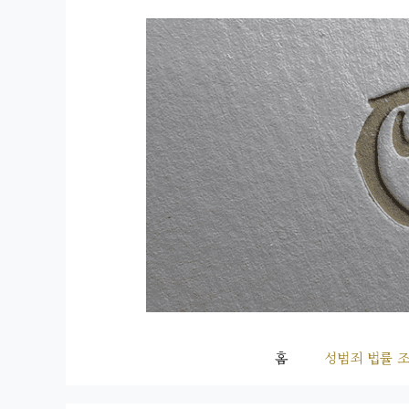
컨
텐
츠
로
건
너
뛰
기
홈
성범죄 법률 