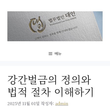
컨
텐
츠
로
건
너
뛰
기
메뉴
강간벌금의 정의와
법적 절차 이해하기
2025년 11월 01일
작성자:
admin