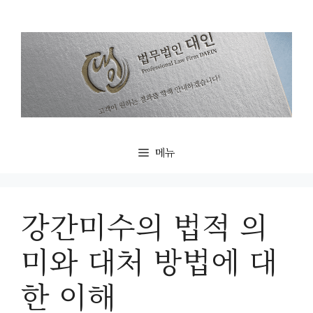
컨
텐
츠
로
건
너
뛰
기
메뉴
강간미수의 법적 의
미와 대처 방법에 대
한 이해