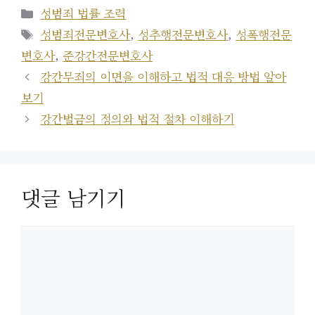
카
성범죄 법률 조력
테
태
성범죄전문변호사
,
성추행전문변호사
,
성폭행전문
고
그
변호사
,
준강간전문변호사
리
강간무죄의 이면을 이해하고 법적 대응 방법 알아
보기
강간벌금의 정의와 법적 절차 이해하기
댓글 남기기
댓
글