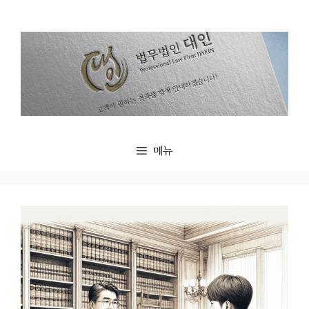
컨
텐
츠
로
건
너
뛰
기
메뉴