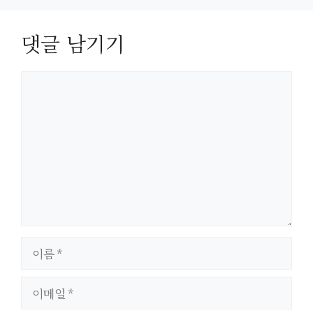
댓글 남기기
댓
글
이
름
이
메