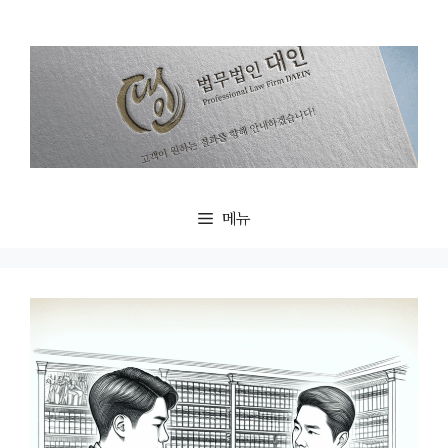
컨
텐
츠
로
건
너
뛰
기
메뉴