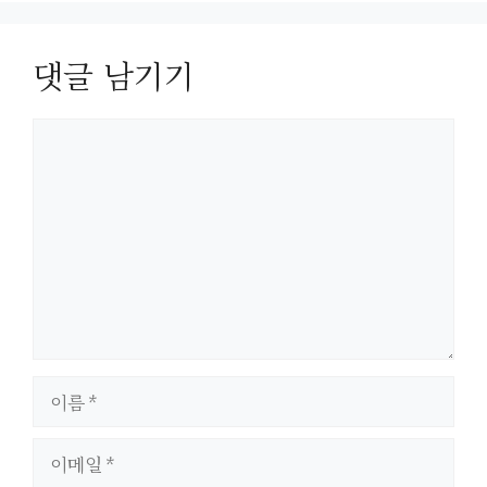
댓글 남기기
댓
글
이
름
이
메