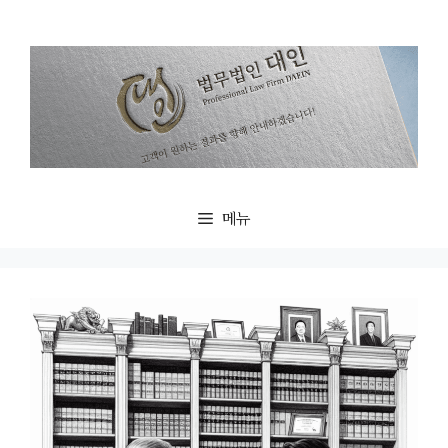
컨
텐
츠
로
건
너
뛰
기
메뉴