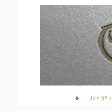
컨
텐
츠
로
건
너
뛰
기
홈
성범죄 법률 