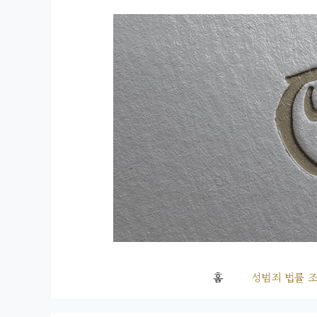
컨
텐
츠
로
건
너
뛰
기
홈
성범죄 법률 