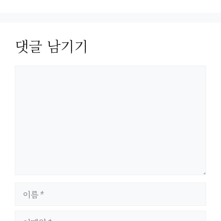
댓글 남기기
댓
글
이
름
이