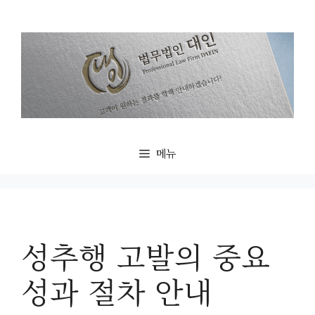
컨
텐
츠
로
건
너
뛰
기
메뉴
성추행 고발의 중요
성과 절차 안내