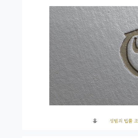
컨
텐
츠
로
건
너
뛰
기
홈
성범죄 법률 