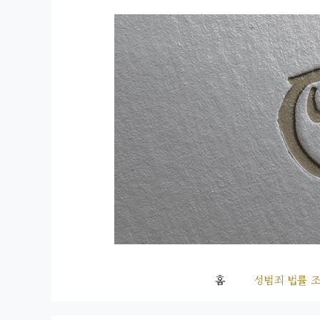
컨
텐
츠
로
건
너
뛰
기
홈
성범죄 법률 