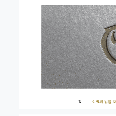
컨
텐
츠
로
건
너
뛰
기
홈
성범죄 법률 