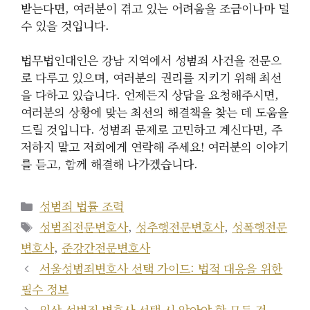
받는다면, 여러분이 겪고 있는 어려움을 조금이나마 덜
수 있을 것입니다.
법무법인대인은 강남 지역에서 성범죄 사건을 전문으
로 다루고 있으며, 여러분의 권리를 지키기 위해 최선
을 다하고 있습니다. 언제든지 상담을 요청해주시면,
여러분의 상황에 맞는 최선의 해결책을 찾는 데 도움을
드릴 것입니다. 성범죄 문제로 고민하고 계신다면, 주
저하지 말고 저희에게 연락해 주세요! 여러분의 이야기
를 듣고, 함께 해결해 나가겠습니다.
카
성범죄 법률 조력
테
태
성범죄전문변호사
,
성추행전문변호사
,
성폭행전문
고
그
변호사
,
준강간전문변호사
리
서울성범죄변호사 선택 가이드: 법적 대응을 위한
필수 정보
일산 성범죄 변호사 선택 시 알아야 할 모든 것