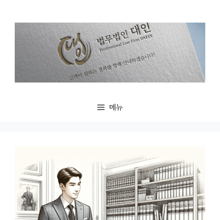
컨
텐
츠
로
건
너
뛰
기
메뉴