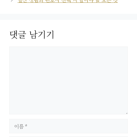
댓글 남기기
댓
글
이
름