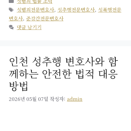
성범죄 법률 조력
테
태
성범죄전문변호사
,
성추행전문변호사
,
성폭행전문
고
그
변호사
,
준강간전문변호사
리
댓글 남기기
인천 성추행 변호사와 함
께하는 안전한 법적 대응
방법
2026년 05월 07일
작성자:
admin