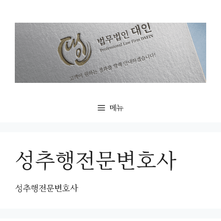
컨
텐
츠
로
건
너
뛰
기
메뉴
성추행전문변호사
성추행전문변호사