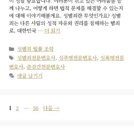
이 정말 중요합니다. 여러분이 겪고 있는 어려움을 함
께 나누고, 어떻게 하면 법적 문제를 해결할 수 있는지
에 대해 이야기해볼게요. 성범죄란 무엇인가요? 성범
죄는 다른 사람의 성적 자유와 권리를 침해하는 범죄
로, 대한민국 …
더 읽기
카
성범죄 법률 조력
테
태
성범죄전문변호사
,
성추행전문변호사
,
성폭행전문
고
그
변호사
,
준강간전문변호사
리
댓글 남기기
페
페
페
1
2
…
50
다음
→
이
이
이
지
지
지