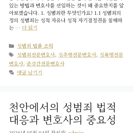
있는 방법과 변호사를 선임하는 것이 왜 중요한지를 알
아보겠습니다. 1. 성범죄란 무엇인가요? 1.1 성범죄의
정의 성범죄는 성적 자유나 성적 자기결정권을 침해하
는 …
더 읽기
카
성범죄 법률 조력
테
태
성범죄전문변호사
,
성추행전문변호사
,
성폭행전문
고
그
변호사
,
준강간전문변호사
리
댓글 남기기
천안에서의 성범죄 법적
대응과 변호사의 중요성
2026년 05월 04일
작성자:
admin