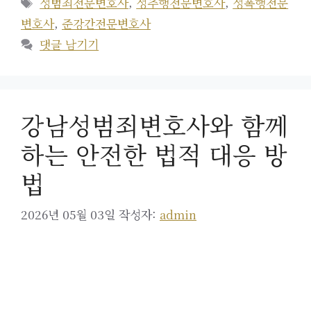
태
성범죄전문변호사
,
성추행전문변호사
,
성폭행전문
고
그
변호사
,
준강간전문변호사
리
댓글 남기기
강남성범죄변호사와 함께
하는 안전한 법적 대응 방
법
2026년 05월 03일
작성자:
admin