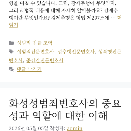
향을 미칠 수 있습니다. 그럼, 강제추행이 무엇인지,
그리고 법적 대응에 대해 자세히 알아볼까요? 강제추
행이란 무엇인가요? 강제추행은 형법 제297조에 …
더
읽기
카
성범죄 법률 조력
테
태
성범죄전문변호사
,
성추행전문변호사
,
성폭행전문
고
그
변호사
,
준강간전문변호사
리
댓글 남기기
화성성범죄변호사의 중요
성과 역할에 대한 이해
2026년 05월 05일
작성자:
admin