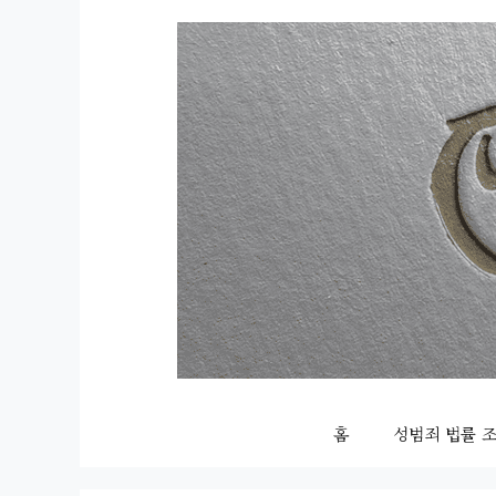
컨
텐
츠
로
건
너
뛰
기
홈
성범죄 법률 