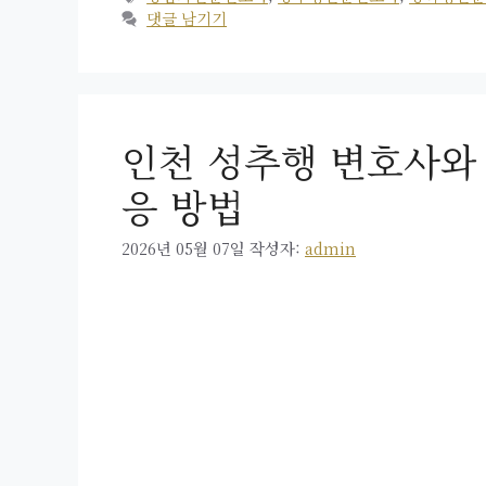
고
그
댓글 남기기
리
인천 성추행 변호사와
응 방법
2026년 05월 07일
작성자:
admin