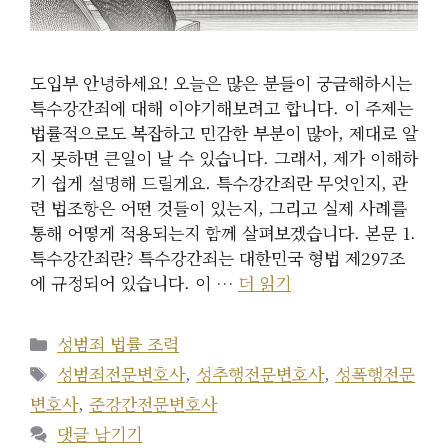
도입부 안녕하세요! 오늘은 많은 분들이 궁금해하시는
특수강간죄에 대해 이야기해보려고 합니다. 이 주제는
법률적으로도 복잡하고 민감한 부분이 많아, 제대로 알
지 못하면 큰일이 날 수 있습니다. 그래서, 제가 이해하
기 쉽게 설명해 드릴게요. 특수강간죄란 무엇인지, 관
련 법조항은 어떤 것들이 있는지, 그리고 실제 사례를
통해 어떻게 적용되는지 함께 살펴보겠습니다. 본문 1.
특수강간죄란? 특수강간죄는 대한민국 형법 제297조
에 규정되어 있습니다. 이 …
더 읽기
카
성범죄 법률 조력
테
태
성범죄전문변호사
,
성추행전문변호사
,
성폭행전문
고
그
변호사
,
준강간전문변호사
리
댓글 남기기