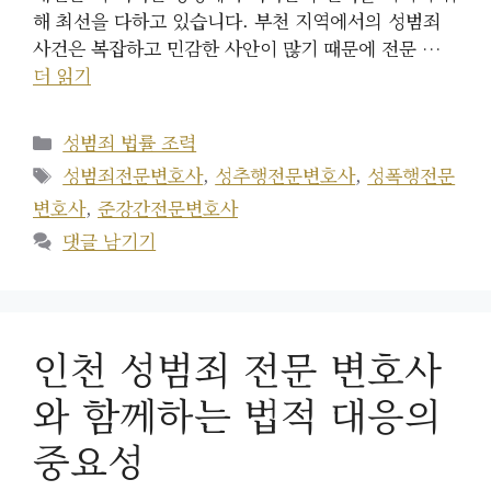
해 최선을 다하고 있습니다. 부천 지역에서의 성범죄
사건은 복잡하고 민감한 사안이 많기 때문에 전문 …
더 읽기
카
성범죄 법률 조력
테
태
성범죄전문변호사
,
성추행전문변호사
,
성폭행전문
고
그
변호사
,
준강간전문변호사
리
댓글 남기기
인천 성범죄 전문 변호사
와 함께하는 법적 대응의
중요성