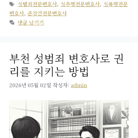
테
태
성범죄전문변호사
,
성추행전문변호사
,
성폭행전문
고
그
변호사
,
준강간전문변호사
리
댓글 남기기
부천 성범죄 변호사로 권
리를 지키는 방법
2026년 05월 02일
작성자:
admin