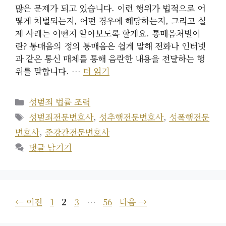
많은 문제가 되고 있습니다. 이런 행위가 법적으로 어
떻게 처벌되는지, 어떤 경우에 해당하는지, 그리고 실
제 사례는 어떤지 알아보도록 할게요. 통매음처벌이
란? 통매음의 정의 통매음은 쉽게 말해 전화나 인터넷
과 같은 통신 매체를 통해 음란한 내용을 전달하는 행
위를 말합니다. …
더 읽기
카
성범죄 법률 조력
테
태
성범죄전문변호사
,
성추행전문변호사
,
성폭행전문
고
그
변호사
,
준강간전문변호사
리
댓글 남기기
페
페
페
페
←
이전
1
2
3
…
56
다음
→
이
이
이
이