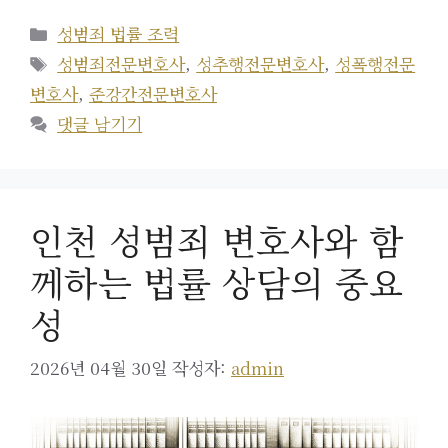
카
성범죄 법률 조력
테
태
성범죄전문변호사
,
성추행전문변호사
,
성폭행전문
고
그
변호사
,
준강간전문변호사
리
댓글 남기기
인천 성범죄 변호사와 함
께하는 법률 상담의 중요
성
2026년 04월 30일
작성자:
admin