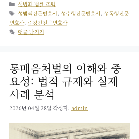
카
성범죄 법률 조력
테
태
성범죄전문변호사
,
성추행전문변호사
,
성폭행전문
고
그
변호사
,
준강간전문변호사
리
댓글 남기기
통매음처벌의 이해와 중
요성: 법적 규제와 실제
사례 분석
2026년 04월 28일
작성자:
admin