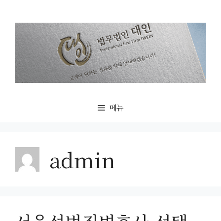
컨
텐
츠
로
건
너
뛰
기
메뉴
admin