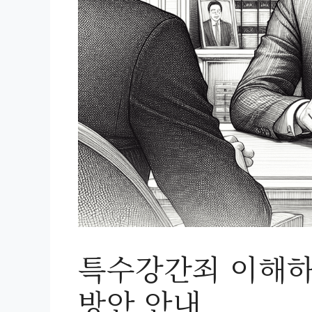
특수강간죄 이해하
방안 안내