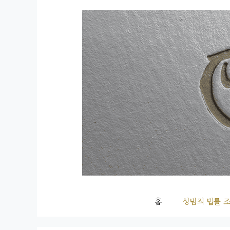
컨
텐
츠
로
건
너
뛰
기
홈
성범죄 법률 