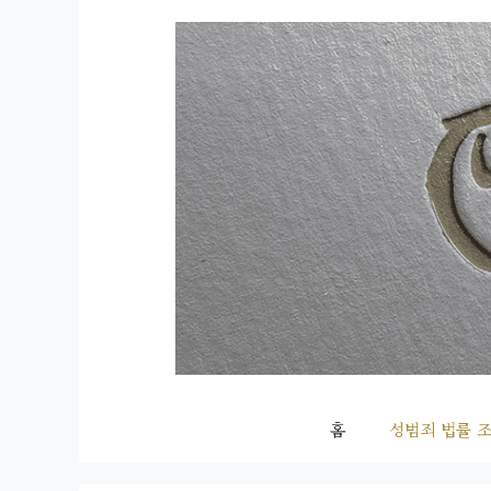
컨
텐
츠
로
건
너
뛰
기
홈
성범죄 법률 