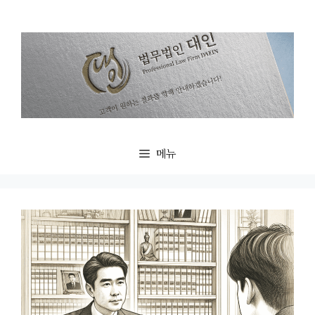
컨
텐
츠
로
건
너
뛰
기
메뉴