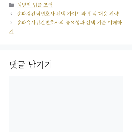
카
성범죄 법률 조력
테
송파강간죄변호사 선택 가이드와 법적 대응 전략
고
송파유사강간변호사의 중요성과 선택 기준 이해하
리
기
댓글 남기기
댓
글