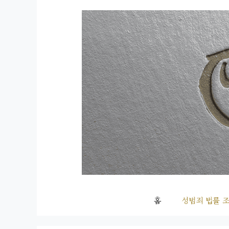
컨
텐
츠
로
건
너
뛰
기
홈
성범죄 법률 