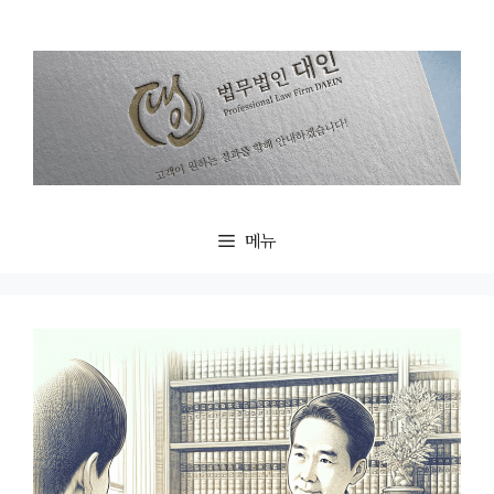
컨
텐
츠
로
건
너
뛰
기
메뉴