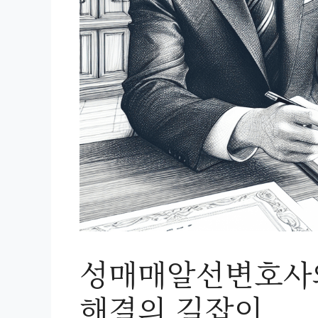
성매매알선변호사와
해결의 길잡이