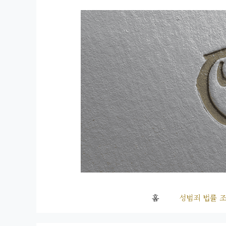
컨
텐
츠
로
건
너
뛰
기
홈
성범죄 법률 