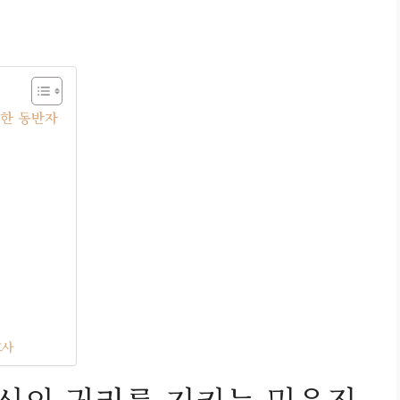
한 동반자
호사